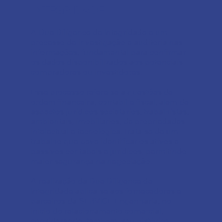
INTEGRIDADE
A Due Diligence de Integridade é um
processo de investigação e auditoria nas
informações, fundamental para confirmar
os dados disponibilizados aos potenciais
compradores ou investidores.
Esse processo refere-se a questões de
ordem financeira, contábil e fiscal, além de
aspectos jurídicos societários, trabalhistas,
ambientais, imobiliários, de propriedades
intelectual e tecnológica. Trata-se de um
trabalho que deve identificar os ativos e
passivos contábeis e jurídicos, permitindo
maior segurança na negociação.
A realização da Due Diligence de
Integridade aplica-se aos fornecedores e
parceiros da SERVICE Engenharia, no
início do relacionamento comercial,
considerando, também, seu histórico,