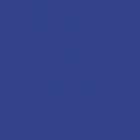
imagem, localização e a natureza do
negócio, obtidas por meio de declarações
da contraparte e/ou de outras fontes
confiáveis, com a possível extensão dos
procedimentos de Due Diligence,
proporcionalmente aos riscos
identificados.
O resultado desse processo é
documentado e utilizado pelos nossos
gestores para a tomada de decisão,
norteando e definindo o início do
relacionamento comercial e servindo como
base para a definição do nível de
monitoramento dos riscos potenciais de
fraude e corrupção identificados.​