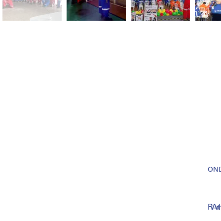
ON
R. Ar