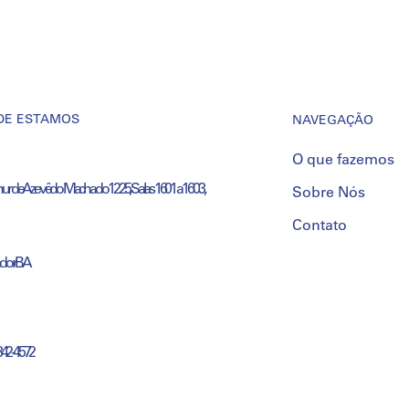
DE ESTAMOS
NAVEGAÇÃO
O que fazemos
thur de Azevêdo Machado 1225, Salas 1601 a 1603,
Sobre Nós
Contato
ador/BA
3342-4572